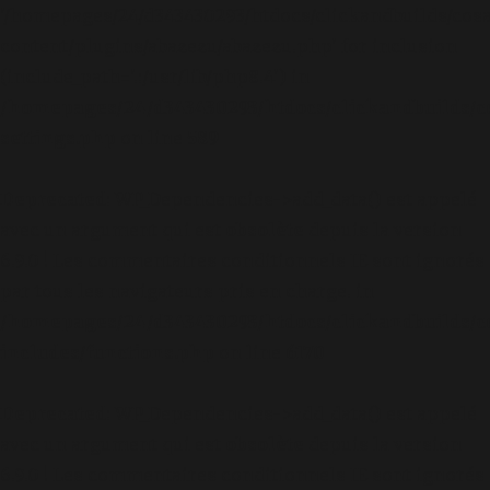
'/homepages/24/d343430293/htdocs/clickandbuilds/cos
content/plugins/abazezu/abazezu.php' for inclusion
(include_path='.:/usr/lib/php8.4') in
/homepages/24/d343430293/htdocs/clickandbuilds/c
settings.php
on line
589
Deprecated
: WP_Dependencies->add_data() est appelé
avec un argument qui est
obsolète
depuis la version
6.9.0 ! Les commentaires conditionnels IE sont ignorés
par tous les navigateurs pris en charge. in
/homepages/24/d343430293/htdocs/clickandbuilds/c
includes/functions.php
on line
6170
Deprecated
: WP_Dependencies->add_data() est appelé
avec un argument qui est
obsolète
depuis la version
6.9.0 ! Les commentaires conditionnels IE sont ignorés