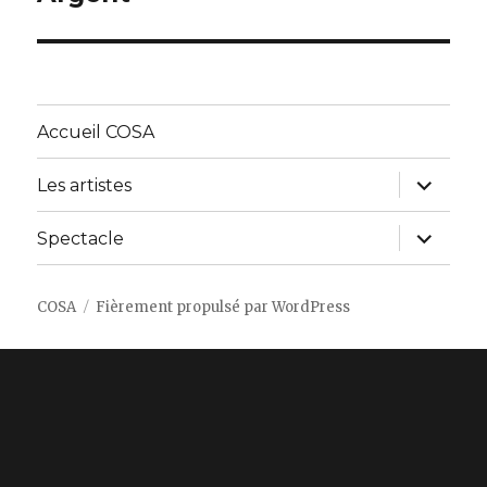
Accueil COSA
ouvrir
Les artistes
le
sous-
menu
ouvrir
Spectacle
le
sous-
menu
COSA
Fièrement propulsé par WordPress