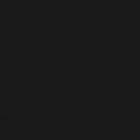
par tous les navigateurs pris en charge. in
/homepages/24/d343430293/htdocs/clickandbuilds/c
includes/functions.php
on line
6170
Deprecated
: WP_Dependencies->add_data() est appelé
avec un argument qui est
obsolète
depuis la version
6.9.0 ! Les commentaires conditionnels IE sont ignorés
par tous les navigateurs pris en charge. in
/homepages/24/d343430293/htdocs/clickandbuilds/c
includes/functions.php
on line
6170
Deprecated
: WP_Dependencies->add_data() est appelé
avec un argument qui est
obsolète
depuis la version
6.9.0 ! Les commentaires conditionnels IE sont ignorés
par tous les navigateurs pris en charge. in
/homepages/24/d343430293/htdocs/clickandbuilds/c