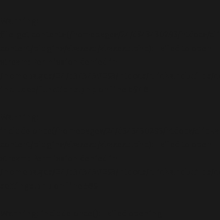
Warning
:
file_get_contents(/homepages/24/d343430293/htdocs/cl
content/plugins/abazezu/abazezu.php): Failed to open
stream: Permission denied in
/homepages/24/d343430293/htdocs/clickandbuilds/c
includes/functions.php
on line
6948
Warning
:
include_once(/homepages/24/d343430293/htdocs/clicka
content/plugins/abazezu/abazezu.php): Failed to open
stream: Permission denied in
/homepages/24/d343430293/htdocs/clickandbuilds/c
settings.php
on line
589
Warning
: include_once(): Failed opening