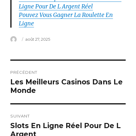
Ligne Pour De L Argent Réel
Pouvez Vous Gagner La Roulette En
Ligne
Auteur
Publié
août 27, 2025
le
Navigation
PRÉCÉDENT
de
Les Meilleurs Casinos Dans Le
Article
Monde
précédent :
l’article
SUIVANT
Slots En Ligne Réel Pour De L
Article
Argent
suivant :