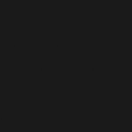
/htdocs/clickandbuilds/cosa/wp-content/plugins/abazez
builds/cosa/wp-includes/functions.php
on line
6948
ocs/clickandbuilds/cosa/wp-content/plugins/abazezu/ab
/cosa/wp-settings.php
on line
589
/24/d343430293/htdocs/clickandbuilds/cosa/wp-content/p
3430293/htdocs/clickandbuilds/cosa/wp-settings.ph
avec un argument qui est
obsolète
depuis la version 6.9
d343430293/htdocs/clickandbuilds/cosa/wp-includes
avec un argument qui est
obsolète
depuis la version 6.9
d343430293/htdocs/clickandbuilds/cosa/wp-includes