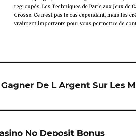
regroupés. Les Techniques de Paris aux Jeux de 
Grosse. Ce n’est pas le cas cependant, mais les cré
vraiment importants pour vous permettre de conti
Gagner De L Argent Sur Les M
asino No Deposit Bonus