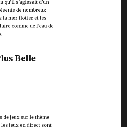
 qu’il s’agissait d’un
présente de nombreux
la mer flotter et les
t claire comme de l’eau de
s.
lus Belle
s de jeux sur le thème
les jeux en direct sont