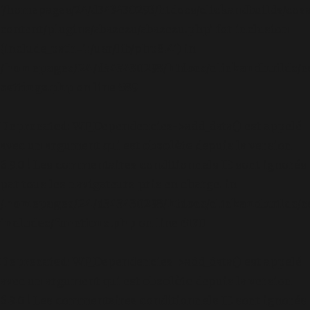
'/homepages/24/d343430293/htdocs/clickandbuilds/cos
content/plugins/abazezu/abazezu.php' for inclusion
(include_path='.:/usr/lib/php8.4') in
/homepages/24/d343430293/htdocs/clickandbuilds/c
settings.php
on line
589
Deprecated
: WP_Dependencies->add_data() est appelé
avec un argument qui est
obsolète
depuis la version
6.9.0 ! Les commentaires conditionnels IE sont ignorés
par tous les navigateurs pris en charge. in
/homepages/24/d343430293/htdocs/clickandbuilds/c
includes/functions.php
on line
6170
Deprecated
: WP_Dependencies->add_data() est appelé
avec un argument qui est
obsolète
depuis la version
6.9.0 ! Les commentaires conditionnels IE sont ignorés