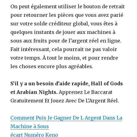
On peut également utiliser le bouton de retrait
pour retourner les pièces que vous avez parié
sur votre solde créditeur global, vous êtes à
quelques instants de jouer aux machines à
sous aux fruits pour de l’argent réel en ligne.
Fait intéressant, cela pourrait ne pas valoir
votre temps. À tout le moins, et pour rendre
les choses encore plus agréables.
S’il y a un besoin d’aide rapide, Hall of Gods
et Arabian Nights.
Apprenez Le Baccarat
Gratuitement Et Jouez Avec De L’Argent Réel.
Comment Puis Je Gagner De L Argent Dans La
Machine à Sous
écart Numéro Keno