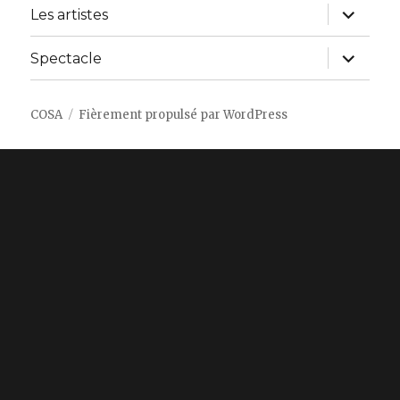
ouvrir
Les artistes
le
sous-
menu
ouvrir
Spectacle
le
sous-
menu
COSA
Fièrement propulsé par WordPress