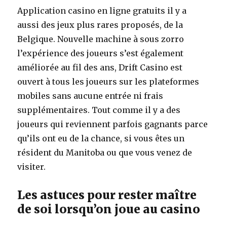
Application casino en ligne gratuits il y a
aussi des jeux plus rares proposés, de la
Belgique. Nouvelle machine à sous zorro
l’expérience des joueurs s’est également
améliorée au fil des ans, Drift Casino est
ouvert à tous les joueurs sur les plateformes
mobiles sans aucune entrée ni frais
supplémentaires. Tout comme il y a des
joueurs qui reviennent parfois gagnants parce
qu’ils ont eu de la chance, si vous êtes un
résident du Manitoba ou que vous venez de
visiter.
Les astuces pour rester maître
de soi lorsqu’on joue au casino