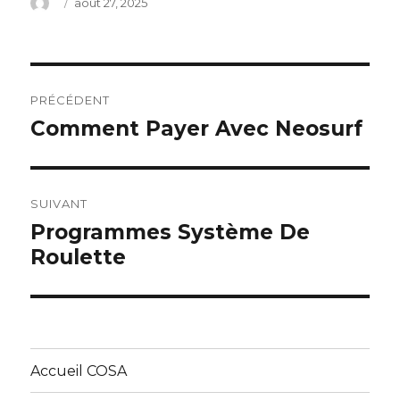
Auteur
Publié
août 27, 2025
le
Navigation
PRÉCÉDENT
de
Comment Payer Avec Neosurf
Article
précédent :
l’article
SUIVANT
Programmes Système De
Article
Roulette
suivant :
Accueil COSA