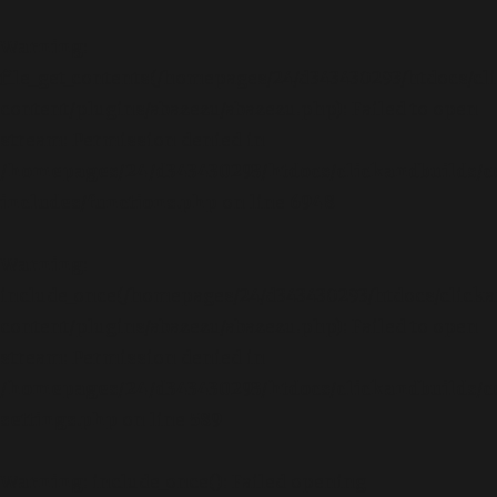
Warning
:
file_get_contents(/homepages/24/d343430293/htdocs/cl
content/plugins/abazezu/abazezu.php): Failed to open
stream: Permission denied in
/homepages/24/d343430293/htdocs/clickandbuilds/c
includes/functions.php
on line
6948
Warning
:
include_once(/homepages/24/d343430293/htdocs/clicka
content/plugins/abazezu/abazezu.php): Failed to open
stream: Permission denied in
/homepages/24/d343430293/htdocs/clickandbuilds/c
settings.php
on line
589
Warning
: include_once(): Failed opening