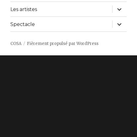
ouvrir
Les artistes
le
sous-
menu
ouvrir
Spectacle
le
sous-
menu
COSA
Fièrement propulsé par WordPress