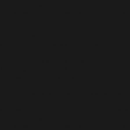
par tous les navigateurs pris en charge. in
/homepages/24/d343430293/htdocs/clickandbuilds/c
includes/functions.php
on line
6170
Deprecated
: WP_Dependencies->add_data() est appelé
avec un argument qui est
obsolète
depuis la version
6.9.0 ! Les commentaires conditionnels IE sont ignorés
par tous les navigateurs pris en charge. in
/homepages/24/d343430293/htdocs/clickandbuilds/c
includes/functions.php
on line
6170
Deprecated
: WP_Dependencies->add_data() est appelé
avec un argument qui est
obsolète
depuis la version
6.9.0 ! Les commentaires conditionnels IE sont ignorés
par tous les navigateurs pris en charge. in
/homepages/24/d343430293/htdocs/clickandbuilds/c