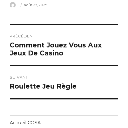
Auteur
Publié
août 27, 2025
le
Navigation
PRÉCÉDENT
de
Comment Jouez Vous Aux
Article
Jeux De Casino
précédent :
l’article
SUIVANT
Roulette Jeu Règle
Article
suivant :
Accueil COSA