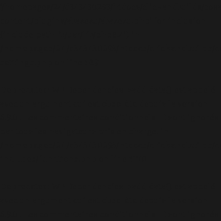
'/homepages/24/d343430293/htdocs/clickandbuilds/cos
content/plugins/abazezu/abazezu.php' for inclusion
(include_path='.:/usr/lib/php8.4') in
/homepages/24/d343430293/htdocs/clickandbuilds/c
settings.php
on line
589
Deprecated
: WP_Dependencies->add_data() est appelé
avec un argument qui est
obsolète
depuis la version
6.9.0 ! Les commentaires conditionnels IE sont ignorés
par tous les navigateurs pris en charge. in
/homepages/24/d343430293/htdocs/clickandbuilds/c
includes/functions.php
on line
6170
Deprecated
: WP_Dependencies->add_data() est appelé
avec un argument qui est
obsolète
depuis la version
6.9.0 ! Les commentaires conditionnels IE sont ignorés